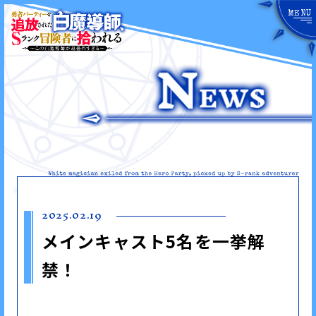
MENU
開
閉
す
る
2025.02.19
メインキャスト5名を一挙解
禁！