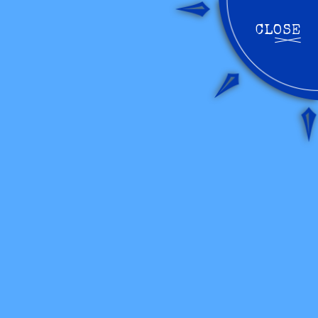
CLOSE
MENU
開
閉
す
る
MORE