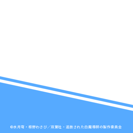
©水月穹・椋野わさび／双葉社・追放された白魔導師の製作委員会