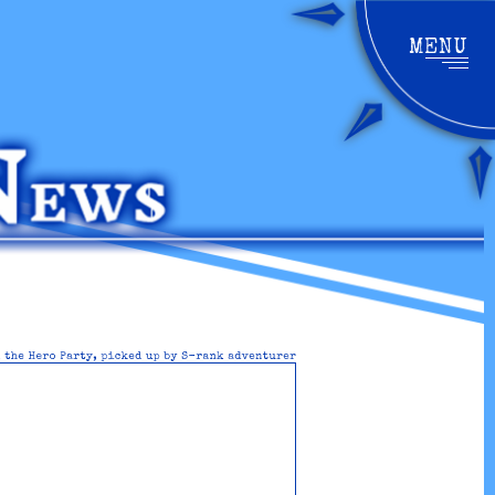
MENU
開
閉
す
る